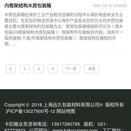
内框架结构木质包装箱
2021-12-12 13:03:33
木质包装箱在保护工业产品物流运输的过程中以保护商品安全为主
要目的，在实际的物流贸易中以保护产品安全目的为主的木质包装
箱主要以框架结构的包装箱为主：框架包装箱按结构可分为Ⅰ类木
包装(内框架结构木质包装箱 )：框架构件在箱板的内侧，适用于一
般内装物;Ⅱ类(外框架结构木质包装箱 )：框架结构在箱板的外
侧，...
2
3
4
5
下一页
末页
Copyright © 2018 上海远久包装材料有限公司® 版权所有
沪ICP备13027900号-12
网站地图
卡扣箱业务咨询电话：13917280795 座机：021-
57772922 公司网址：
www.kakouxiang.com
工厂地址：