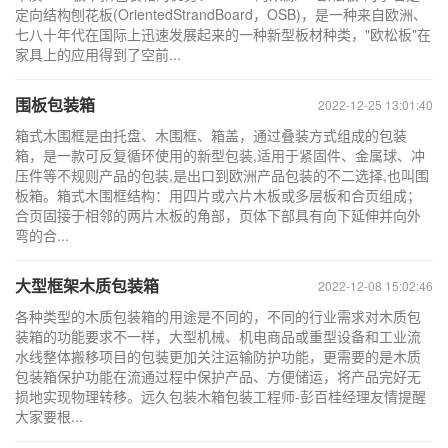
定向结构刨花板(OrientedStrandBoard，OSB)，是一种来自欧洲、
七八十年代在国际上迅速发展起来的一种新型板材种类，"欧松板"在
家具上的应用得到了空前...
围板包装箱
2022-12-25 13:01:40
箱式木围框是由托盘、木围框、箱盖，通过叠装方式组成的包装
箱，是一款可反复循环使用的新型包装,适用于紧固件、金属球、冲
压件等不规则产品的包装,是出口到欧洲产品包装的不二选择,也叫围
板箱。箱式木围框结构：用四片或六片木板或多层板和合页组成；
合页固接于相邻的两片木板的角部，页体下部具有向下延伸并向外
弯的合...
大型框架木质包装箱
2022-12-08 15:02:46
各种类型的木质包装箱的用途是不同的，不同的行业需求对木质包
装箱的功能要求不一样，大型机械、机电商品或重型设备和工业流
水线整体搬移项目的包装更加关注运输防护功能，更需要的是木质
包装箱保护功能在流通过程中保护产品、方便储运，将产品完好无
损地实现物理转移。远久包装木箱包装工程师-彭百桂经理友情提醒
大家要根...