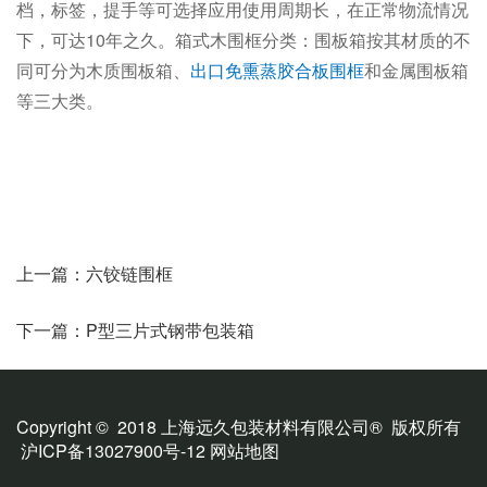
档，标签，提手等可选择应用使用周期长，在正常物流情况
下，可达10年之久。箱式木围框分类：围板箱按其材质的不
同可分为木质围板箱、
出口免熏蒸胶合板围框
和金属围板箱
等三大类。
上一篇：六铰链围框
下一篇：P型三片式钢带包装箱
Copyright © 2018 上海远久包装材料有限公司® 版权所有
沪ICP备13027900号-12
网站地图