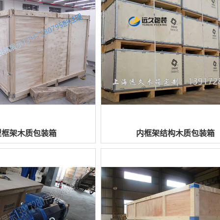
型框架木质包装箱
内框架结构木质包装箱