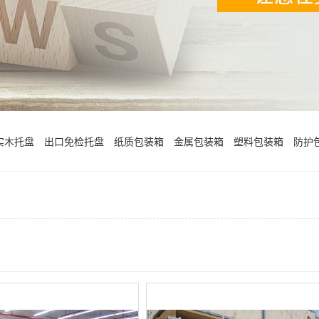
实木托盘
出口免检托盘
纸质包装箱
金属包装箱
塑料包装箱
防护