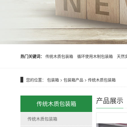
热门关键词：
传统木质包装箱
循环使用木制包装箱
天然
您的位置：
包装箱
>
包装箱产品
>
传统木质包装箱
产品展示
传统木质包装箱
传统木质包装箱