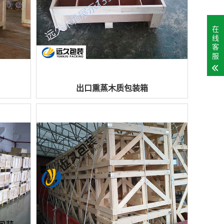
在
线
客
服
出口熏蒸木质包装箱