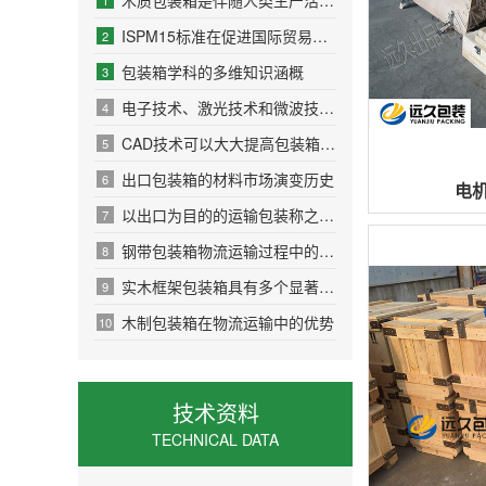
木质包装箱是伴随人类生产活动发展而来的自然产物
1
ISPM15标准在促进国际贸易方面发挥着重要作用
2
包装箱学科的多维知识涵概
3
电子技术、激光技术和微波技术在包装箱工业中已广泛应用
4
CAD技术可以大大提高包装箱设计的效率和质量
5
出口包装箱的材料市场演变历史
6
电
以出口为目的的运输包装称之为出口包装箱
7
钢带包装箱物流运输过程中的优点有哪些
8
实木框架包装箱具有多个显著的优点
9
木制包装箱在物流运输中的优势
10
技术资料
TECHNICAL DATA