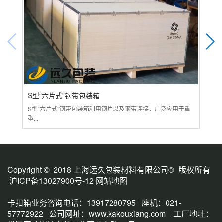
S型“六片式”钢带包装箱
大
S型“六片式”钢带包装箱利用钢片以及钢带连接，广泛应用于重
各种
型...
包装.
Copyright © 2018 上海远久包装材料有限公司® 版权所有
沪ICP备13027900号-12
网站地图
卡扣箱业务咨询电话：13917280795 座机：021-
57772922 公司网址：
www.kakouxiang.com
工厂地址：