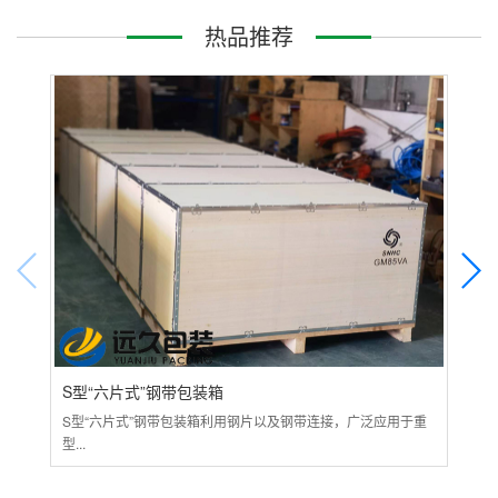
热品推荐
S型“六片式”钢带包装箱
大
S型“六片式”钢带包装箱利用钢片以及钢带连接，广泛应用于重
各种
型...
包装.