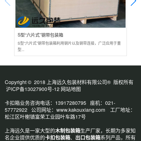
S型“六片式”钢带包装箱
大
S型“六片式”钢带包装箱利用钢片以及钢带连接，广泛应用于重
各种
型...
包装.
Copyright © 2018 上海远久包装材料有限公司® 版权所有
沪ICP备13027900号-12
网站地图
卡扣箱业务咨询电话：13917280795 座机：021-
57772922 公司网址：
www.kakouxiang.com
工厂地址：
松江区叶榭镇富荣工业园叶车路17号
上海远久是一家大型的
木制包装箱
生产厂家，长期为多家知
名企业提供优质的
卡扣包装箱
、
出口包装箱
系列产品，所有