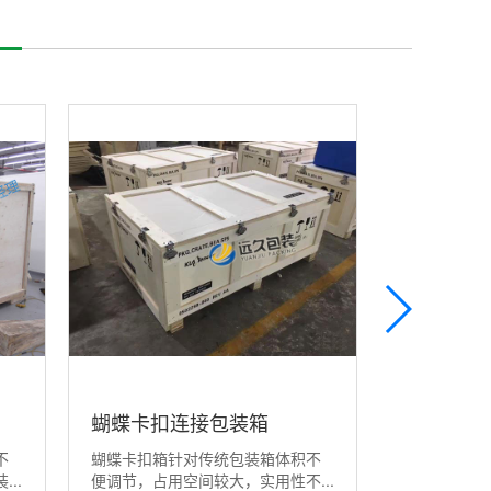
蝴蝶卡扣连接包装箱
可循环使
不
蝴蝶卡扣箱针对传统包装箱体积不
卡扣包装箱，
箱
..
便调节，占用空间较大，实用性不...
buckle ，产品