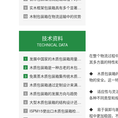
实木框架包装箱具有多个显著的优点
9
木制包装箱在物流运输中的优势
10
技术资料
TECHNICAL DATA
在整个物流过程
发展中国家的木质包装箱用量比发达国家大得多
1
其多方面的特性
木质包装箱是一种古老的木包装系统
2
◆ 木质包装箱
免熏蒸木质包装箱集传统木质包装和纸质包装优点于一身
3
物的安全。这一
木质包装箱通过定制设计来满足客户需求
4
◆ 适应性与灵
木质包装箱的发展方向与趋势
5
各种不同类型和
大型木质包装箱的结构设计还要考虑到可重复使用性
6
◆ 易于装卸与
ISPM15使出口木质包装箱检疫在世界范围内有了一个统一的标准
7
程中更加稳固，