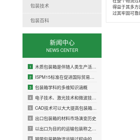
在整个物流过
包装技术
得益于其多方
过其牢固可靠
包装百科
新闻中心
NEWS CENTER
木质包装箱是伴随人类生产活动发展而来的自然产物
1
ISPM15标准在促进国际贸易方面发挥着重要作用
2
包装箱学科的多维知识涵概
3
电子技术、激光技术和微波技术在包装箱工业中已广泛应用
4
CAD技术可以大大提高包装箱设计的效率和质量
5
出口包装箱的材料市场演变历史
6
以出口为目的的运输包装称之为出口包装箱
7
钢带包装箱物流运输过程中的优点有哪些
8