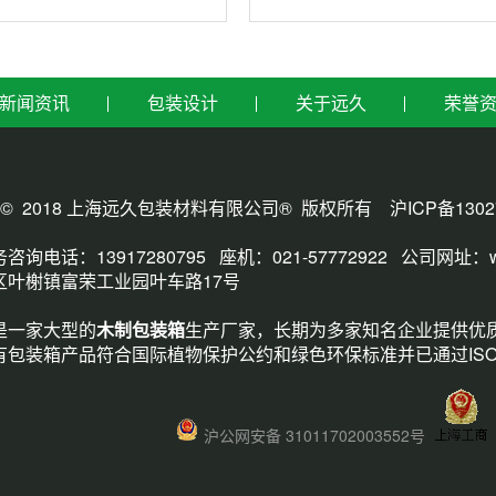
新闻资讯
包装设计
关于远久
荣誉
ght © 2018 上海远久包装材料有限公司® 版权所有
沪ICP备1302
询电话：13917280795 座机：021-57772922 公司网址：
区叶榭镇富荣工业园叶车路17号
是一家大型的
木制包装箱
生产厂家，长期为多家知名企业提供优
有包装箱产品符合国际植物保护公约和绿色环保标准并已通过ISO
沪公网安备 31011702003552号