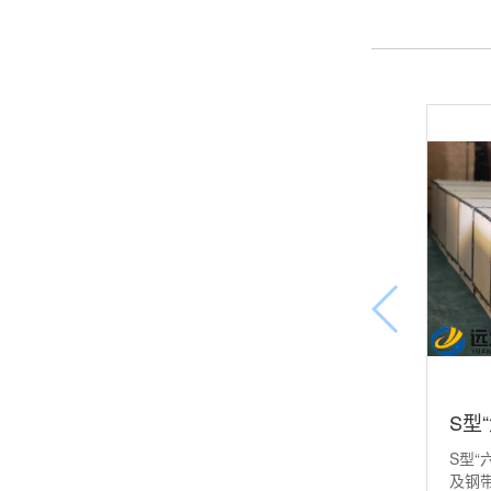
S型
S型“
及钢带