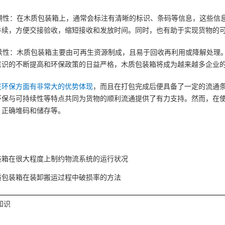
溯性：在木质包装箱上，通常会标注有清晰的标识、条码等信息，这些信
手续，方便交接验收，缩短接收和发放时间。同时，也有助于实现货物的
续性：木质包装箱主要由可再生资源制成，且易于回收再利用或降解处理
意识的不断提高和环保政策的日益严格，木质包装箱将成为越来越多企业
在环保方面有非常大的优势体现
，而且在打包完成后便具备了一定的流通
环保与可持续性等特点共同为货物的顺利流通提供了有力支持。然而，在
、正确堆码和储存等。
装箱在很大程度上制约物流系统的运行状况
质包装箱在装卸搬运过程中破损率的方法
知识