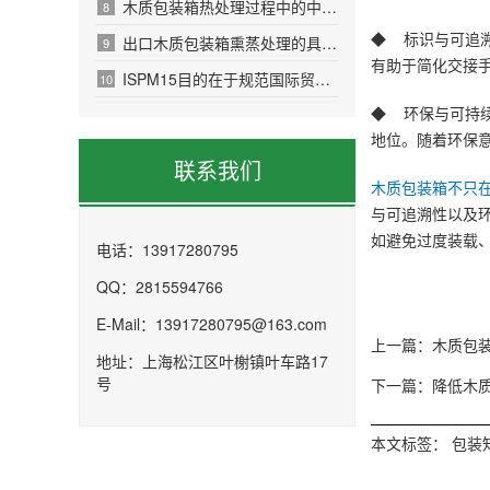
木质包装箱热处理过程中的中心温度必须达到56℃以上
8
◆ 标识与可追
出口木质包装箱熏蒸处理的具体流程
9
有助于简化交接
ISPM15目的在于规范国际贸易中木质包装箱质量
10
◆ 环保与可持
地位。随着环保
联系我们
木质包装箱不只
与可追溯性以及
如避免过度装载
电话：13917280795
QQ：2815594766
E-Mail：13917280795@163.com
上一篇：木质包
地址：上海松江区叶榭镇叶车路17
号
下一篇：降低木
本文标签：
包装