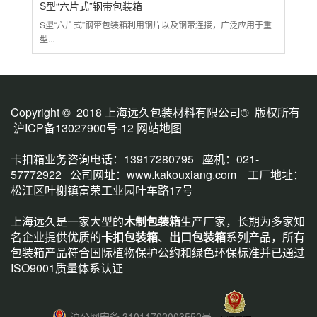
S型“六片式”钢带包装箱
大
S型“六片式”钢带包装箱利用钢片以及钢带连接，广泛应用于重
各种
型...
包装.
Copyright © 2018 上海远久包装材料有限公司® 版权所有
沪ICP备13027900号-12
网站地图
卡扣箱业务咨询电话：13917280795 座机：021-
57772922 公司网址：
www.kakouxiang.com
工厂地址：
松江区叶榭镇富荣工业园叶车路17号
上海远久是一家大型的
木制包装箱
生产厂家，长期为多家知
名企业提供优质的
卡扣包装箱
、
出口包装箱
系列产品，所有
包装箱产品符合国际植物保护公约和绿色环保标准并已通过
ISO9001质量体系认证
沪公网安备 31011702003552号