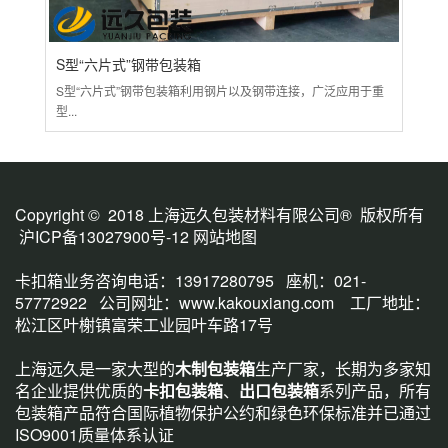
S型“六片式”钢带包装箱
大
S型“六片式”钢带包装箱利用钢片以及钢带连接，广泛应用于重
各种
型...
包装.
Copyright © 2018 上海远久包装材料有限公司® 版权所有
沪ICP备13027900号-12
网站地图
卡扣箱业务咨询电话：13917280795 座机：021-
57772922 公司网址：
www.kakouxiang.com
工厂地址：
松江区叶榭镇富荣工业园叶车路17号
上海远久是一家大型的
木制包装箱
生产厂家，长期为多家知
名企业提供优质的
卡扣包装箱
、
出口包装箱
系列产品，所有
包装箱产品符合国际植物保护公约和绿色环保标准并已通过
ISO9001质量体系认证