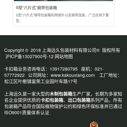
S型“六片式”钢带包装箱
大
S型“六片式”钢带包装箱利用钢片以及钢带连接，广泛应用于重
各种
型...
包装.
Copyright © 2018 上海远久包装材料有限公司® 版权所有
沪ICP备13027900号-12
网站地图
卡扣箱业务咨询电话：13917280795 座机：021-
57772922 公司网址：
www.kakouxiang.com
工厂地址：
松江区叶榭镇富荣工业园叶车路17号
上海远久是一家大型的
木制包装箱
生产厂家，长期为多家知
名企业提供优质的
卡扣包装箱
、
出口包装箱
系列产品，所有
包装箱产品符合国际植物保护公约和绿色环保标准并已通过
ISO9001质量体系认证