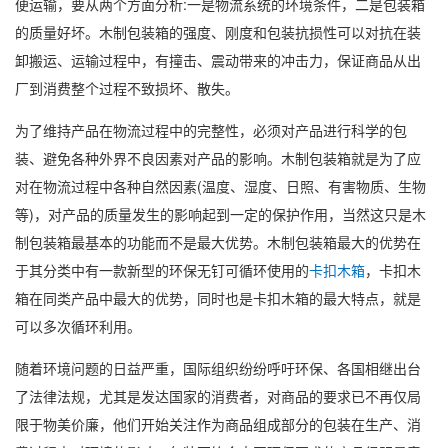
便运输，要从两个方面分析:一是物流系统的环境条件，二是包装箱
的质量好坏。木制包装箱的强度、刚度和包装抗损性可以对抗在装
卸搬运、运输过程中，有撞击、震动带来的冲击力，保证商品从出
厂到消费整个过程不致损坏、散失。
为了维持产品在物流过程中的完整性，必须对产品进行科学的包
装、避免各种外界不良因素对产品的影响。木制包装箱就是为了应
对在物流过程中各种自然因素(温度、湿度、日照、有害物质、生物
等)，对产品的质量发生的影响起到一定的保护作用，当然这只是木
制包装箱最基本的功能而不是最大优势。木制包装箱最大的优势在
于其分类中有一款新型的环保无钉可循环使用的
卡扣木箱
，卡扣木
箱在同类产品中最大的优势，同时也是卡扣木箱的最大特点，就是
可以多次循环利用。
随着环境问题的日益严重，国际组织纷纷呼吁环保、各国相继出台
了法律法规，尤其是发达国家的消费者，对商品的要求已不再仅局
限于物美价廉，他们开始关注作为商品组成部分的包装在生产、消